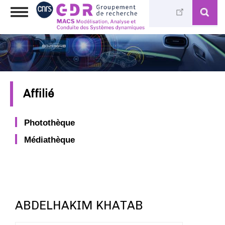
Aller
Toggle
au
navigation
contenu
principal
Affilié
Photothèque
Médiathèque
ABDELHAKIM KHATAB