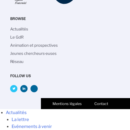
BROWSE
Navigation
Actualités
principale
Le GdR
Animation et prospectives
Jeunes chercheurs·euses
Réseau
FOLLOW US
Mentions légales
Contact
Actualités
La lettre
Evénements à venir