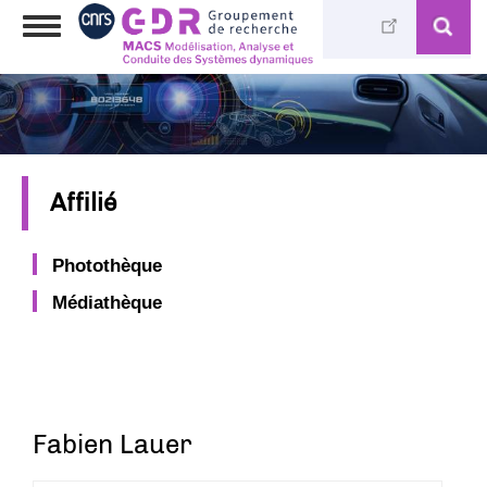
Aller
Toggle
au
navigation
contenu
principal
Affilié
Photothèque
Médiathèque
Fabien Lauer