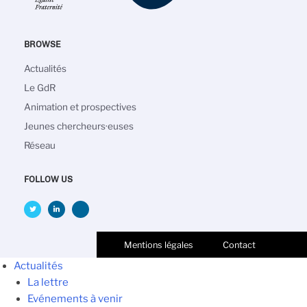
BROWSE
Navigation
Actualités
principale
Le GdR
Animation et prospectives
Jeunes chercheurs·euses
Réseau
FOLLOW US
Mentions légales
Contact
Actualités
La lettre
Evénements à venir