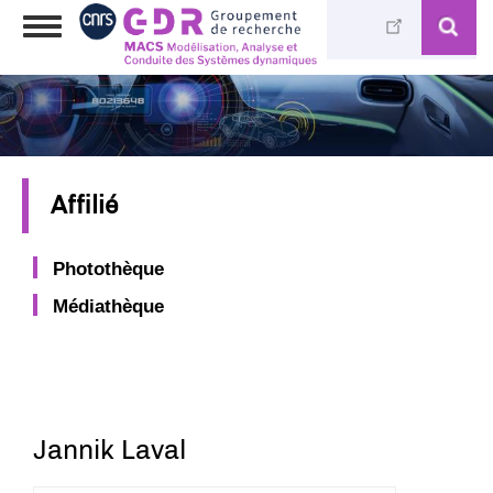
Aller
Toggle
au
navigation
contenu
principal
Affilié
Photothèque
Médiathèque
Jannik Laval