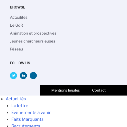
BROWSE
Navigation
Actualités
principale
Le GdR
Animation et prospectives
Jeunes chercheurs·euses
Réseau
FOLLOW US
Mentions légales
Contact
Actualités
La lettre
Evénements à venir
Faits Marquants
Recrutements