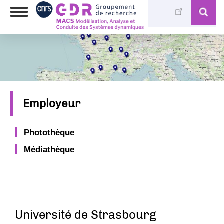
Aller
Toggle
au
navigation
contenu
principal
Employeur
Photothèque
Médiathèque
Université de Strasbourg