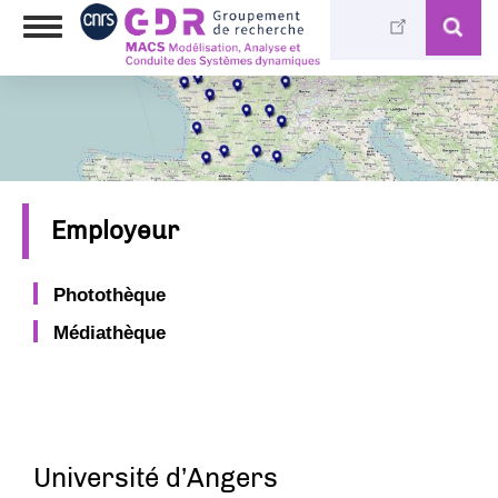
Aller
Toggle
au
navigation
contenu
principal
Employeur
Photothèque
Médiathèque
Université d’Angers