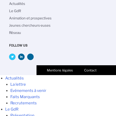
Navigation
Actualités
principale
Le GdR
Animation et prospectives
Jeunes chercheurs·euses
Réseau
FOLLOW US
Mentions légales
Contact
Actualités
La lettre
Evénements à venir
Faits Marquants
Recrutements
Le GdR
Présentation