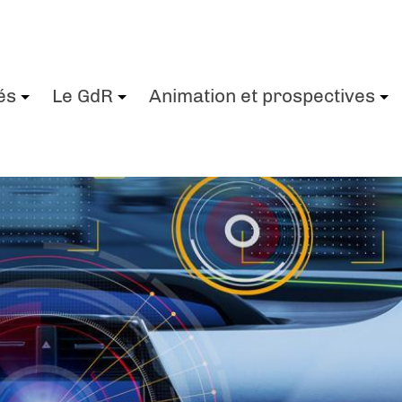
és
Le GdR
Animation et prospectives
+
+