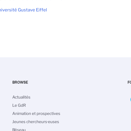
iversité Gustave Eiffel
BROWSE
F
Navigation
Actualités
principale
Le GdR
Animation et prospectives
Jeunes chercheurs·euses
Réseau