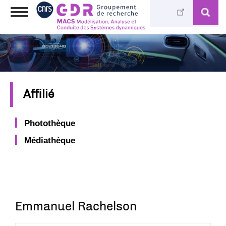
Aller
Toggle
au
navigation
contenu
principal
Affilié
Photothèque
Médiathèque
Emmanuel Rachelson