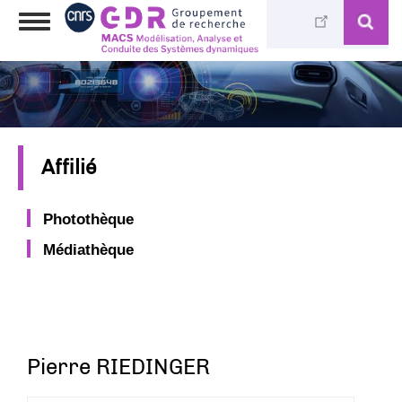
Aller
Toggle
au
navigation
contenu
principal
Affilié
Photothèque
Médiathèque
Pierre RIEDINGER