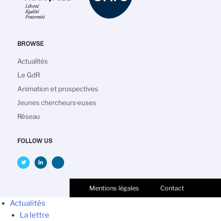
BROWSE
Navigation
Actualités
principale
Le GdR
Animation et prospectives
Jeunes chercheurs·euses
Réseau
FOLLOW US
Mentions légales
Contact
Actualités
La lettre