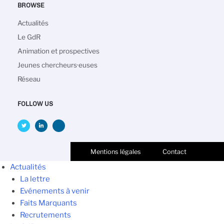
BROWSE
Navigation
Actualités
principale
Le GdR
Animation et prospectives
Jeunes chercheurs·euses
Réseau
FOLLOW US
Mentions légales
Contact
Actualités
La lettre
Evénements à venir
Faits Marquants
Recrutements