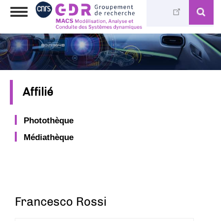
Aller
Toggle
au
navigation
contenu
principal
Affilié
Photothèque
Médiathèque
Francesco Rossi