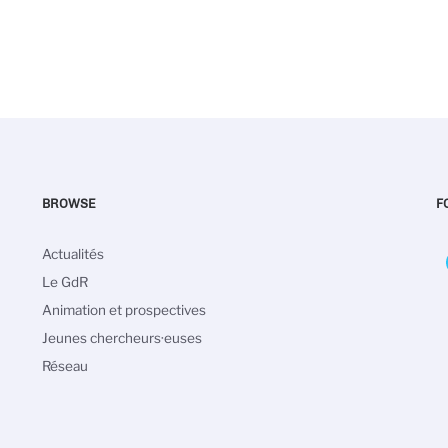
BROWSE
F
Navigation
Actualités
principale
Le GdR
Animation et prospectives
Jeunes chercheurs·euses
Réseau