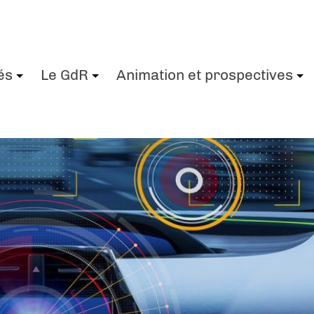
és
Le GdR
Animation et prospectives
+
+