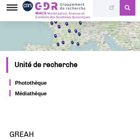
Aller
Toggle
au
navigation
contenu
principal
Unité de recherche
Photothèque
Médiathèque
GREAH