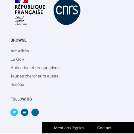
BROWSE
Navigation
Actualités
principale
Le GdR
Animation et prospectives
Jeunes chercheurs·euses
Réseau
FOLLOW US
Mentions légales
Contact