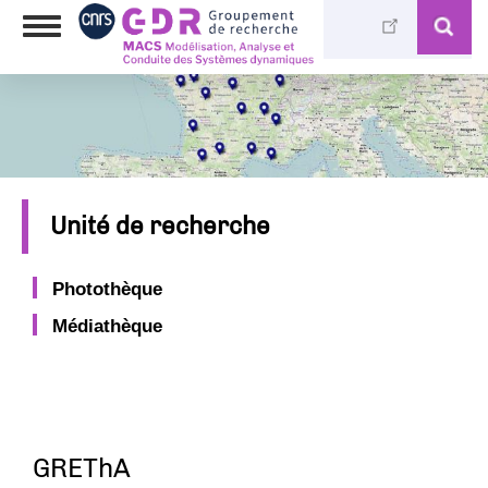
Aller
Toggle
au
navigation
contenu
principal
Unité de recherche
Photothèque
Médiathèque
GREThA