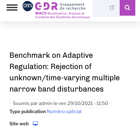
Aller
Photothèque
Toggle
au
Médiathèque
navigation
contenu
principal
Benchmark on Adaptive
Regulation: Rejection of
unknown/time-varying multiple
narrow band disturbances
Soumis par
admin
le
ven 29/10/2021 - 11:50
Type publication
Numéro spécial
Site web