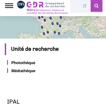
Aller
Toggle
au
navigation
contenu
principal
Unité de recherche
Photothèque
Médiathèque
IPAL