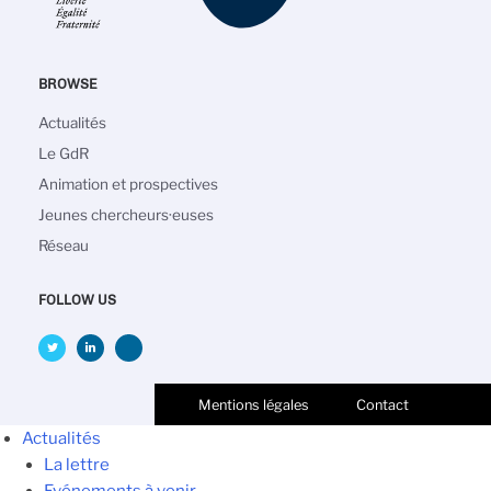
BROWSE
Navigation
Actualités
principale
Le GdR
Animation et prospectives
Jeunes chercheurs·euses
Réseau
FOLLOW US
Mentions légales
Contact
Actualités
La lettre