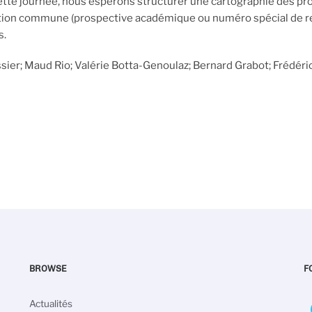
cette journée, nous espérons structurer une cartographie des pr
ion commune (prospective académique ou numéro spécial de revue
s.
ier; Maud Rio; Valérie Botta-Genoulaz; Bernard Grabot; Frédéric
BROWSE
F
Navigation
Actualités