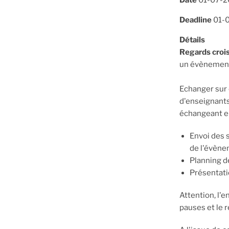
Date
01-07-2
Deadline
01-
Détails
Regards crois
un évènement
Echanger sur 
d'enseignants
échangeant en
Envoi des 
de l'évène
Planning d
Présentatio
Attention, l'e
pauses et le r