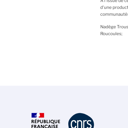
A l'issue de 
d'une product
communauté
Nadège Trouss
Roucoules;