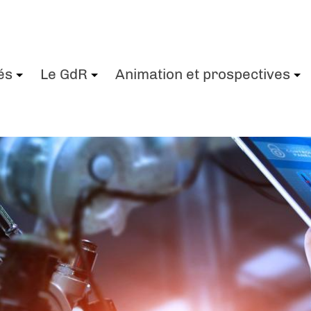
és
Le GdR
Animation et prospectives
+
+