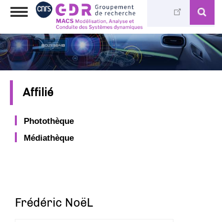
Aller
Toggle
au
navigation
contenu
principal
Affilié
Photothèque
Médiathèque
Frédéric NoëL