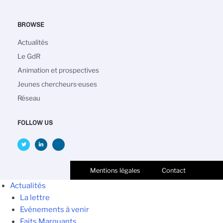
BROWSE
Navigation
Actualités
principale
Le GdR
Animation et prospectives
Jeunes chercheurs·euses
Réseau
FOLLOW US
Mentions légales
Contact
Actualités
La lettre
Evénements à venir
Faits Marquants