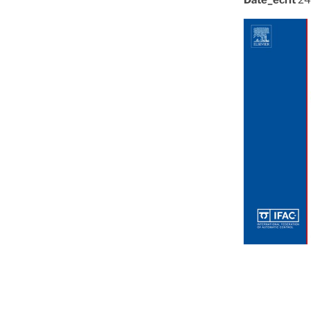
Date_ecrit
24