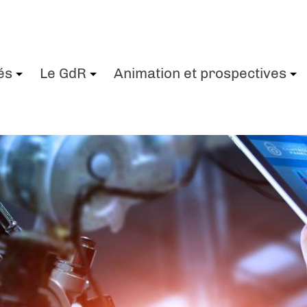
és
Le GdR
Animation et prospectives
+
+