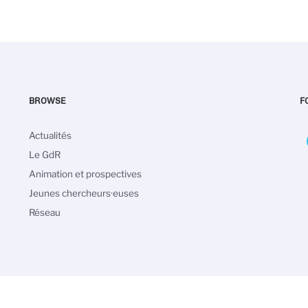
BROWSE
F
Navigation
Actualités
principale
Le GdR
Animation et prospectives
Jeunes chercheurs·euses
Réseau