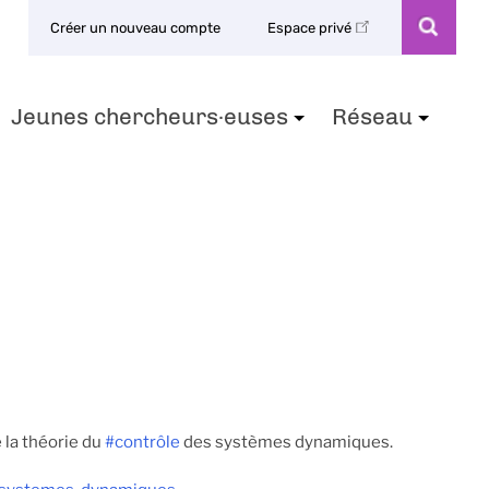
Créer un nouveau compte
Espace privé
Jeunes chercheurs·euses
Réseau
+
+
+
ie la théorie du
#contrôle
des systèmes dynamiques.