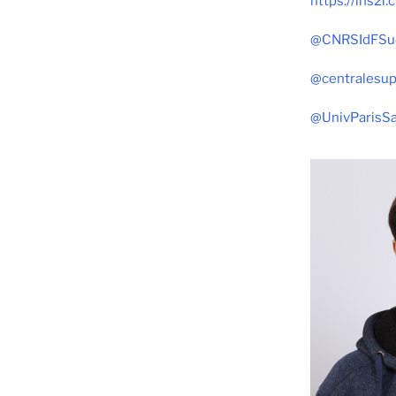
https://
ins2i.c
@CNRSIdFSu
@centralesup
@UnivParisSa