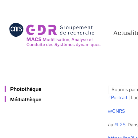
Aller
au
contenu
principal
Actualit
Photothèque
Soumis par
#Portrait
| Lu
Médiathèque
@CNRS
au
#L2S
. Dan