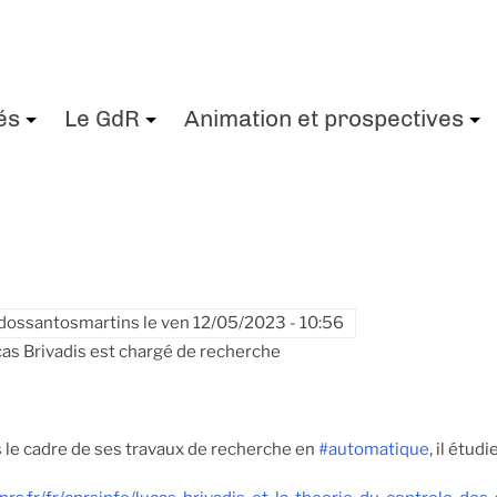
és
Le GdR
Animation et prospectives
+
+
dossantosmartins
le
ven 12/05/2023 - 10:56
cas Brivadis est chargé de recherche
s le cadre de ses travaux de recherche en
#automatique
, il étud