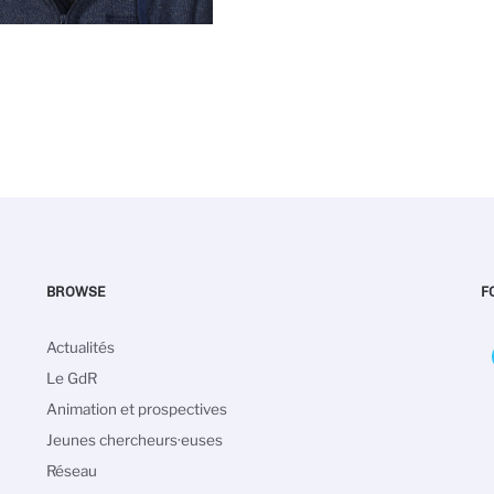
BROWSE
F
Navigation
Actualités
principale
Le GdR
Animation et prospectives
Jeunes chercheurs·euses
Réseau