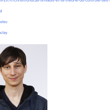
nrs.fr/fr/cnrsinfo/lu
cas-brivadis-et-la-theorie-du-controle-d
d
elec
clay