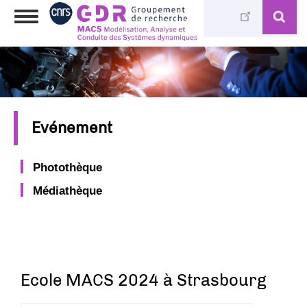
Aller
Toggle
au
navigation
contenu
principal
Evénement
Photothèque
Médiathèque
Ecole MACS 2024 à Strasbourg