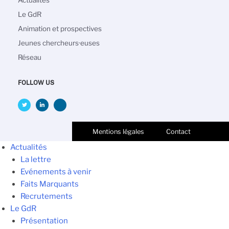
principale
Le GdR
Animation et prospectives
Jeunes chercheurs·euses
Réseau
FOLLOW US
Mentions légales
Contact
Actualités
La lettre
Evénements à venir
Faits Marquants
Recrutements
Le GdR
Présentation