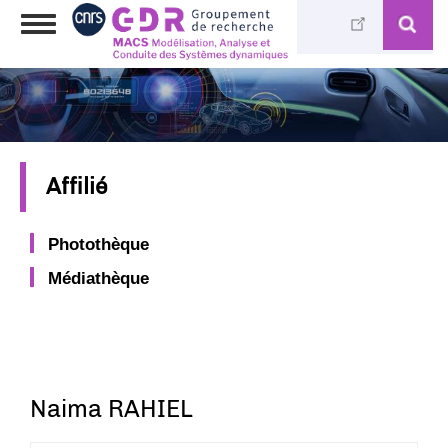
Aller
Toggle
au
navigation
contenu
principal
Affilié
Photothèque
Médiathèque
Naima RAHIEL