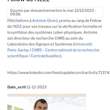
Soumis par
dossantosmartins
le
mar 12/12/2023 -
09:06
Félicitations à
Antoine Girard
, promu au rang de Fellow
de l’
IEEE
pour ses travaux sur la vérification formelle et
la synthèse des systèmes cyber-physiques. Antoine
est directeur de recherche CNRS au sein du
Laboratoire des Signaux et Systèmes (
Université
Paris-Saclay
/
CNRS - Centre national de la recherche
scientifique
/
CentraleSupélec
).
https://www.linkedin.com/feed/update/urn:li:activity:7
Date_ecrit
12-12-2023