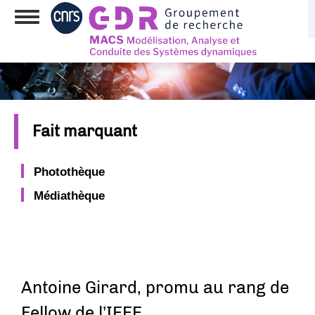
Aller
Toggle
au
navigation
contenu
principal
Fait marquant
Photothèque
Médiathèque
Antoine Girard, promu au rang de
Fellow de l’IEEE