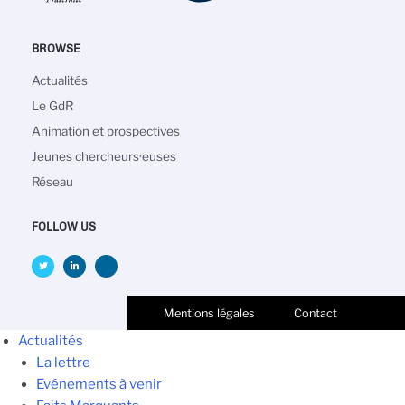
BROWSE
Navigation
Actualités
principale
Le GdR
Animation et prospectives
Jeunes chercheurs·euses
Réseau
FOLLOW US
Mentions légales
Contact
Actualités
La lettre
Evénements à venir