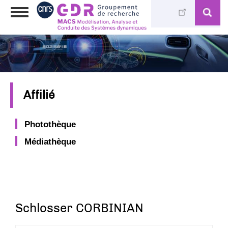
Aller
Toggle
au
navigation
contenu
principal
Affilié
Photothèque
Médiathèque
Schlosser CORBINIAN