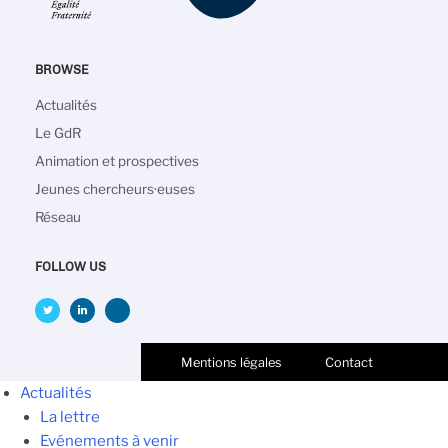
BROWSE
Navigation
Actualités
principale
Le GdR
Animation et prospectives
Jeunes chercheurs·euses
Réseau
FOLLOW US
Mentions légales
Contact
Actualités
La lettre
Evénements à venir