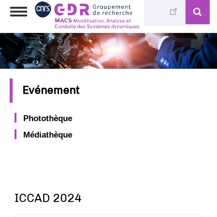
Aller
Toggle
au
navigation
contenu
principal
Evénement
Photothèque
Médiathèque
ICCAD 2024