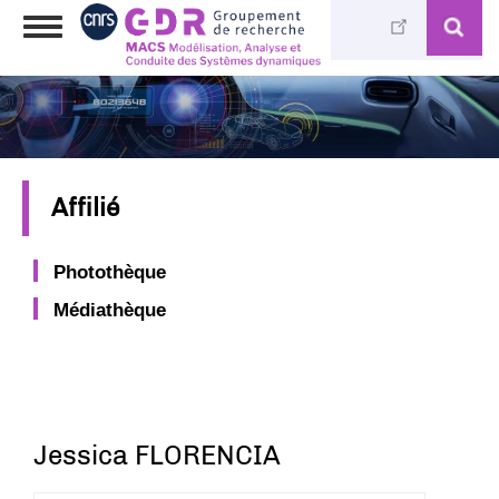
Aller
Toggle
au
navigation
contenu
principal
Affilié
Photothèque
Médiathèque
Jessica FLORENCIA