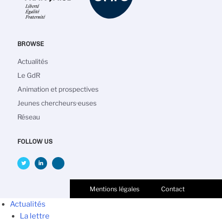
BROWSE
Navigation
Actualités
principale
Le GdR
Animation et prospectives
Jeunes chercheurs·euses
Réseau
FOLLOW US
Mentions légales
Contact
Actualités
La lettre