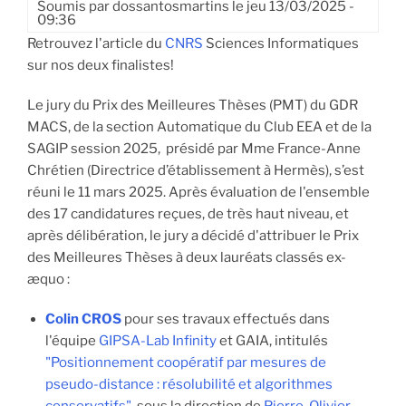
Soumis par
dossantosmartins
le
jeu 13/03/2025 -
09:36
Retrouvez l'article du
CNRS
Sciences Informatiques
sur nos deux finalistes!
Le jury du Prix des Meilleures Thèses (PMT) du GDR
MACS, de la section Automatique du Club EEA et de la
SAGIP session 2025, présidé par Mme France-Anne
Chrétien (Directrice d’établissement à Hermès), s’est
réuni le 11 mars 2025. Après évaluation de l'ensemble
des 17 candidatures reçues, de très haut niveau, et
après délibération, le jury a décidé d'attribuer le Prix
des Meilleures Thèses à deux lauréats classés ex-
æquo :
Colin CROS
pour ses travaux effectués dans
l'équipe
GIPSA-Lab Infinity
et GAIA, intitulés
"Positionnement coopératif par mesures de
pseudo-distance : résolubilité et algorithmes
conservatifs"
, sous la direction de
Pierre-Olivier