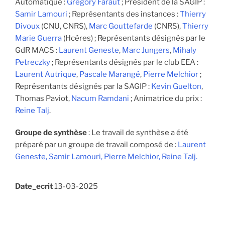
Automatique :
Gregory Faraut
; Président de la SAGIP :
Samir Lamouri
; Représentants des instances :
Thierry
Divoux
(CNU, CNRS),
Marc Gouttefarde
(CNRS),
Thierry
Marie Guerra
(Hcéres) ; Représentants désignés par le
GdR MACS :
Laurent Geneste
,
Marc Jungers
,
Mihaly
Petreczky
; Représentants désignés par le club EEA :
Laurent Autrique
,
Pascale Marangé
,
Pierre Melchior
;
Représentants désignés par la SAGIP :
Kevin Guelton
,
Thomas Paviot,
Nacum Ramdani
; Animatrice du prix :
Reine Talj
.
Groupe de synthèse
: Le travail de synthèse a été
préparé par un groupe de travail composé de :
Laurent
Geneste,
Samir Lamouri,
Pierre Melchior,
Reine Talj.
Date_ecrit
13-03-2025