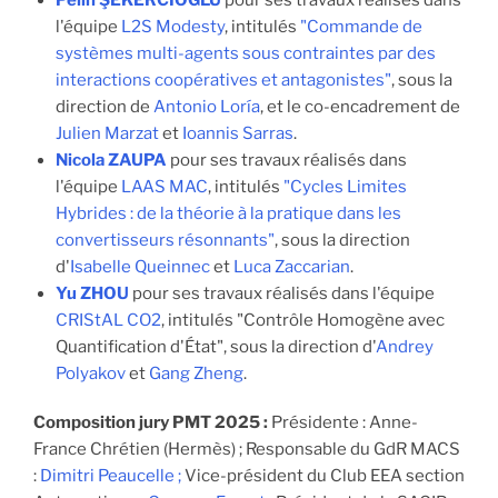
l'équipe
L2S Modesty
, intitulés
"Commande de
systèmes multi-agents sous contraintes par des
interactions coopératives et antagonistes"
, sous la
direction de
Antonio Loría
, et le co-encadrement de
Julien Marzat
et
Ioannis Sarras
.
Nicola ZAUPA
pour ses travaux réalisés dans
l'équipe
LAAS MAC
, intitulés
"Cycles Limites
Hybrides : de la théorie à la pratique dans les
convertisseurs résonnants"
, sous la direction
d'
Isabelle Queinnec
et
Luca Zaccarian
.
Yu ZHOU
pour ses travaux réalisés dans l'équipe
CRIStAL CO2
, intitulés "Contrôle Homogène avec
Quantification d'État", sous la direction d'
Andrey
Polyakov
et
Gang Zheng
.
Composition jury PMT 2025 :
Présidente : Anne-
France Chrétien (Hermès) ; Responsable du GdR MACS
:
Dimitri Peaucelle ;
Vice-président du Club EEA section