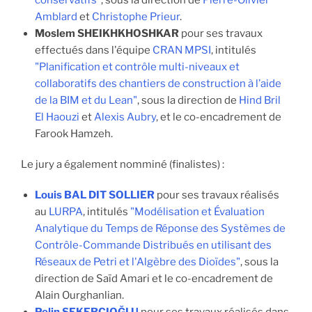
Amblard
et
Christophe Prieur
.
Moslem SHEIKHKHOSHKAR
pour ses travaux
effectués dans l'équipe
CRAN MPSI
, intitulés
"Planification et contrôle multi-niveaux et
collaboratifs des chantiers de construction à l’aide
de la BIM et du Lean"
, sous la direction de
Hind Bril
El Haouzi
et
Alexis Aubry
, et le co-encadrement de
Farook Hamzeh.
Le jury a également nomminé (finalistes) :
Louis BAL DIT SOLLIER
pour ses travaux réalisés
au
LURPA
, intitulés
"Modélisation et Évaluation
Analytique du Temps de Réponse des Systèmes de
Contrôle-Commande Distribués en utilisant des
Réseaux de Petri et l'Algèbre des Dioïdes"
, sous la
direction de Saïd Amari et le co-encadrement de
Alain Ourghanlian.
Pelin ŞEKERCIOĞLU
pour ses travaux réalisés dans