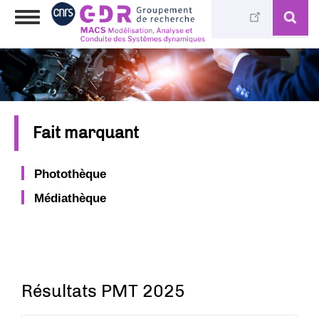
Aller
Toggle
au
navigation
contenu
principal
Fait marquant
Photothèque
Médiathèque
Résultats PMT 2025