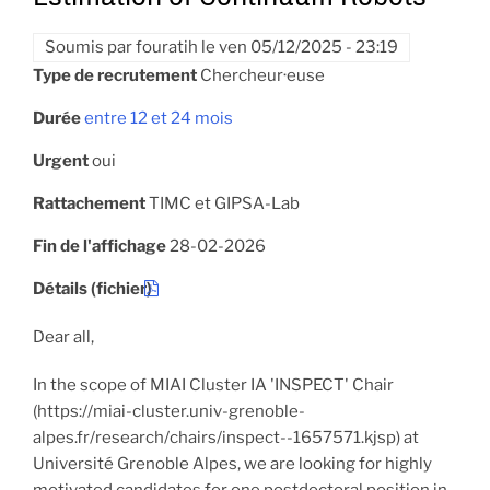
Soumis par
fouratih
le
ven 05/12/2025 - 23:19
Type de recrutement
Chercheur·euse
Durée
entre 12 et 24 mois
Urgent
oui
Rattachement
TIMC et GIPSA-Lab
Fin de l'affichage
28-02-2026
Détails (fichier)
Dear all,
In the scope of MIAI Cluster IA 'INSPECT' Chair
(https://miai-cluster.univ-grenoble-
alpes.fr/research/chairs/inspect--1657571.kjsp) at
Université Grenoble Alpes, we are looking for highly
motivated candidates for one postdoctoral position in