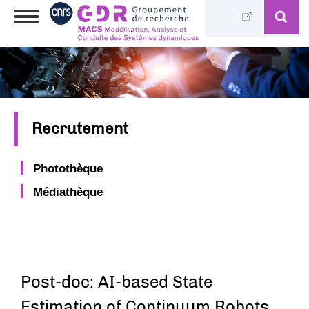
Aller
Toggle
au
navigation
contenu
principal
Recrutement
Photothèque
Médiathèque
Post-doc: AI-based State
Estimation of Continuum Robots