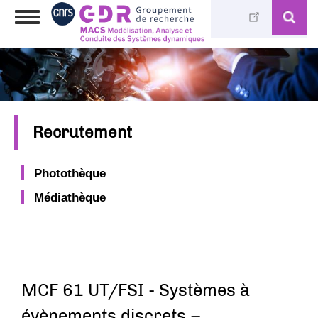
Aller
Toggle
au
navigation
contenu
principal
Recrutement
Photothèque
Médiathèque
MCF 61 UT/FSI - Systèmes à
évènements discrets –