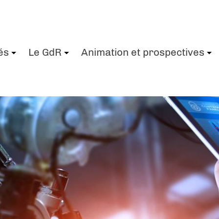
és
Le GdR
Animation et prospectives
+
+