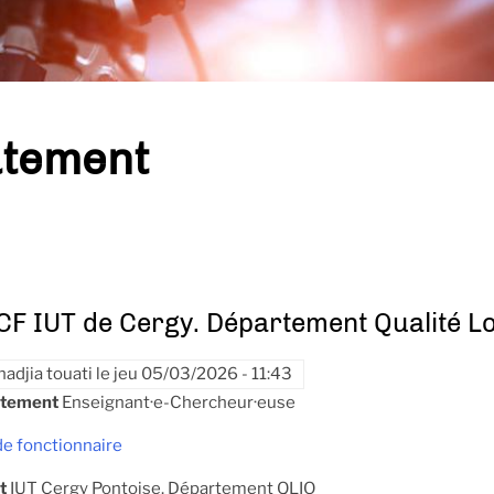
tement
F IUT de Cergy. Département Qualité Log
nadjia touati
le
jeu 05/03/2026 - 11:43
utement
Enseignant·e-Chercheur·euse
de fonctionnaire
t
IUT Cergy Pontoise. Département QLIO