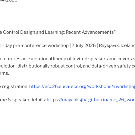
04-2026
fe Control Design and Learning: Recent Advancements"
ll-day pre-conference workshop | 7 July 2026 | Reykjavík, Icelan
features an exceptional lineup of invited speakers and covers s
iction, distributionally robust control, and data-driven safety 
orms.
 & registration:
https://ecc26.euca-ecc.org/workshops/#worksh
mme & speaker details:
https://mayanksjha.github.io/ecc_26_wor