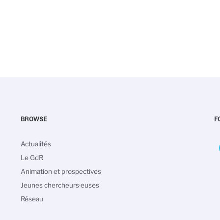
BROWSE
F
Navigation
Actualités
principale
Le GdR
Animation et prospectives
Jeunes chercheurs·euses
Réseau