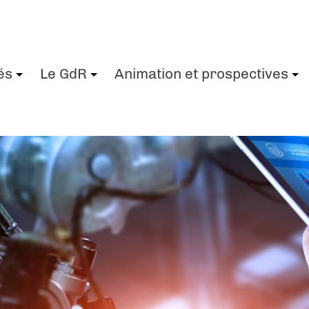
és
Le GdR
Animation et prospectives
+
+