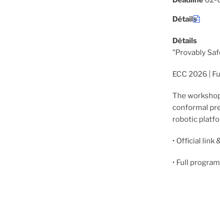
Deadline
02-
Détails
Détails
"Provably Sa
ECC 2026 | Fu
The workshop 
conformal pred
robotic platf
• Official link
• Full progra