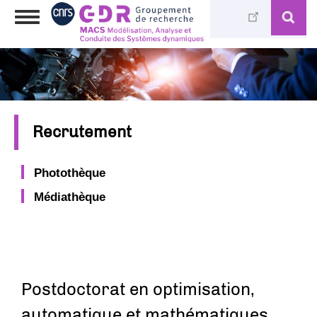
Aller
Toggle
au
navigation
contenu
principal
Recrutement
Photothèque
Médiathèque
Postdoctorat en optimisation,
automatique et mathématiques