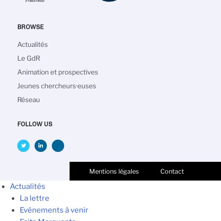
BROWSE
Navigation
Actualités
principale
Le GdR
Animation et prospectives
Jeunes chercheurs·euses
Réseau
FOLLOW US
Mentions légales
Contact
Actualités
La lettre
Evénements à venir