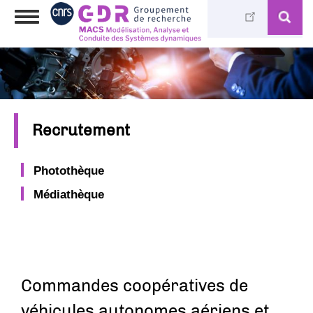
Aller
Toggle
au
navigation
contenu
principal
Recrutement
Photothèque
Médiathèque
Commandes coopératives de
véhicules autonomes aériens et