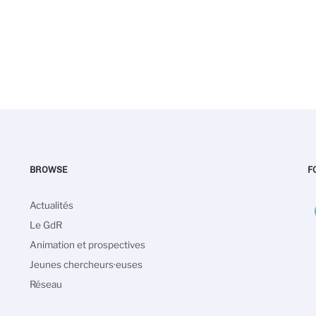
BROWSE
F
Navigation
Actualités
principale
Le GdR
Animation et prospectives
Jeunes chercheurs·euses
Réseau