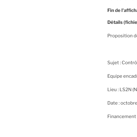
Fin de l'affic
Détails (fichie
Proposition d
Sujet : Contr
Equipe encadr
Lieu : LS2N (
Date : octob
Financement 