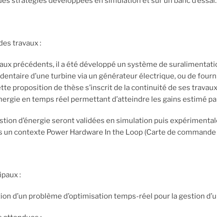
des stratégies développées en simulation et sur un banc d’essai.
des travaux :
aux précédents, il a été développé un système de suralimentati
édentaire d’une turbine via un générateur électrique, ou de four
ette proposition de thèse s’inscrit de la continuité de ses trav
énergie en temps réel permettant d’atteindre les gains estimé par
estion d’énergie seront validées en simulation puis expériment
 un contexte Power Hardware In the Loop (Carte de commande e
ipaux :
on d’un problème d’optimisation temps-réel pour la gestion d’