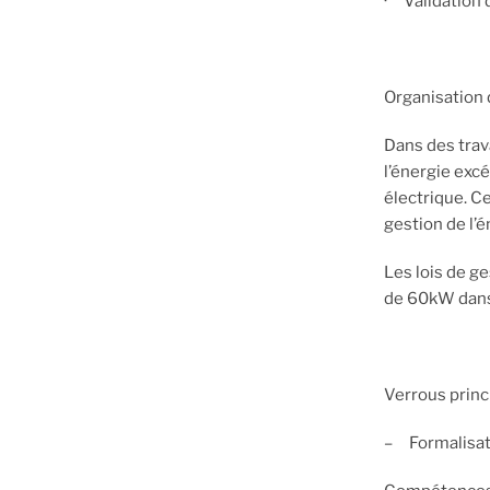
· Validation 
Organisation 
Dans des trav
l’énergie exc
électrique. C
gestion de l’
Les lois de g
de 60kW dans
Verrous princ
– Formalisati