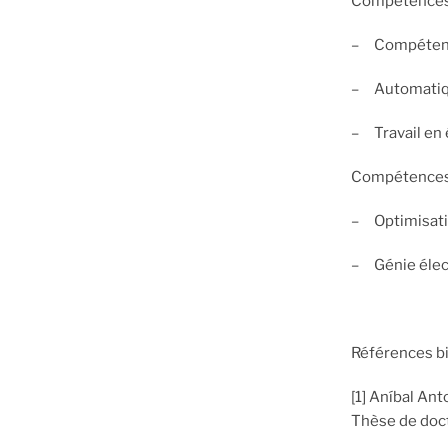
Compétences 
– Compétence
– Automatique
– Travail en
Compétences 
– Optimisat
– Génie élec
Références b
[1] Aníbal An
Thèse de doct