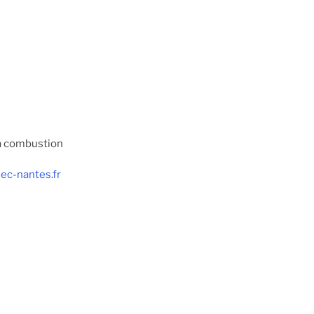
 à combustion
@ec-nantes.fr