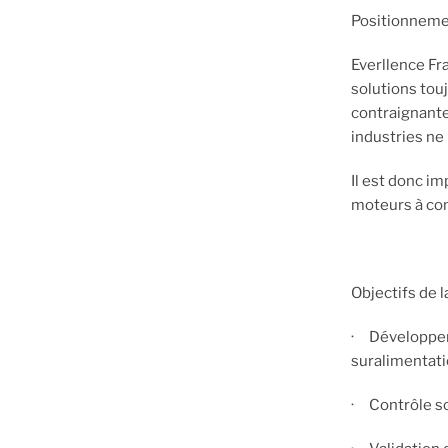
Positionneme
Everllence Fr
solutions tou
contraignante
industries ne
Il est donc im
moteurs à com
Objectifs de l
· Développer 
suralimentati
· Contrôle so