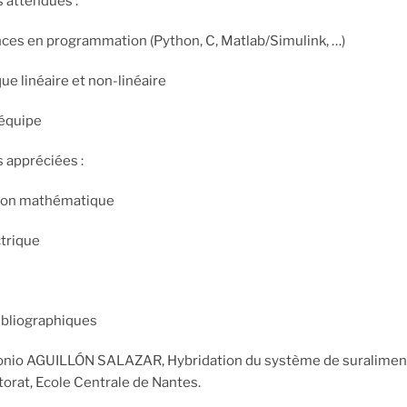
attendues :
s en programmation (Python, C, Matlab/Simulink, …)
 linéaire et non-linéaire
 équipe
appréciées :
ion mathématique
trique
ibliographiques
tonio AGUILLÓN SALAZAR, Hybridation du système de suraliment
orat, Ecole Centrale de Nantes.