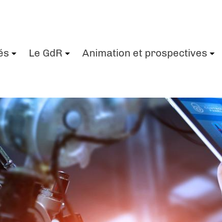
és
Le GdR
Animation et prospectives
+
+