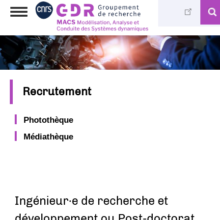
Aller
Toggle
au
navigation
contenu
principal
Recrutement
Photothèque
Médiathèque
Ingénieur∙e de recherche et
développement ou Post-doctorat