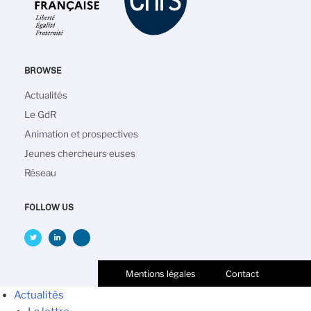
BROWSE
Navigation
Actualités
principale
Le GdR
Animation et prospectives
Jeunes chercheurs·euses
Réseau
FOLLOW US
Mentions légales
Contact
Actualités