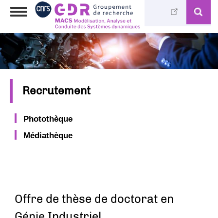
Aller
Toggle
au
navigation
contenu
principal
Recrutement
Photothèque
Médiathèque
Offre de thèse de doctorat en
Génie Industriel