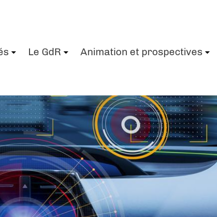
és
Le GdR
Animation et prospectives
+
+