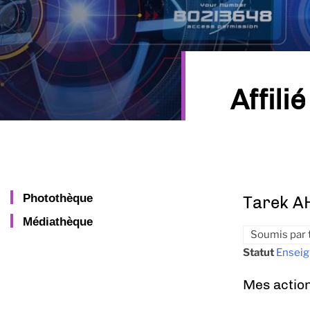
Affilié
Photothèque
Tarek A
Médiathèque
Soumis par
Statut
Enseig
Mes actio