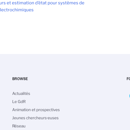
rs et estimation d’état pour systèmes de
électrochimiques
BROWSE
F
Navigation
Actualités
principale
Le GdR
Animation et prospectives
Jeunes chercheurs·euses
Réseau