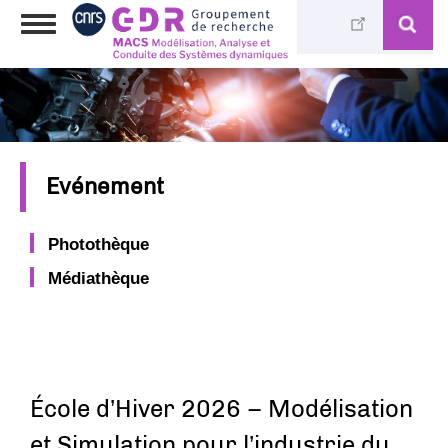
Aller
Toggle
au
navigation
contenu
principal
Evénement
Photothèque
Médiathèque
École d’Hiver 2026 – Modélisation
et Simulation pour l’industrie du