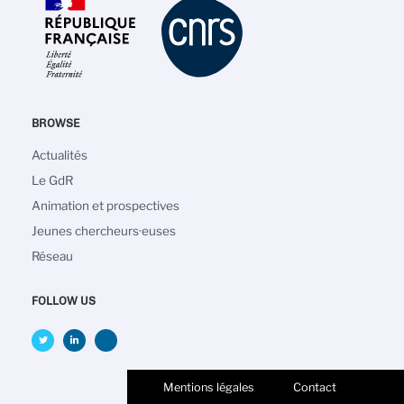
BROWSE
Navigation
Actualités
principale
Le GdR
Animation et prospectives
Jeunes chercheurs·euses
Réseau
FOLLOW US
Mentions légales
Contact