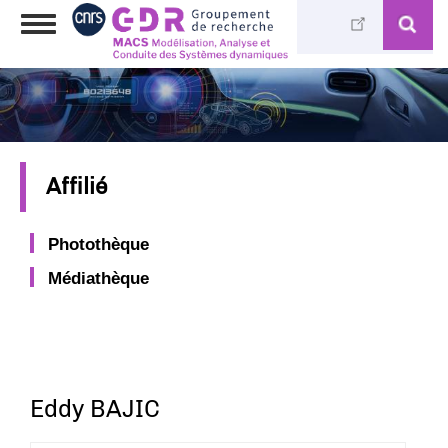
Aller
Toggle
au
navigation
contenu
principal
Affilié
Photothèque
Médiathèque
Eddy BAJIC