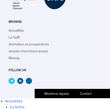
BROWSE
Navigation
Actualités
principale
Le GdR
Animation et prospectives
Jeunes chercheurs·euses
Réseau
FOLLOW US
Mentions légales
Contact
Actualités
La lettre