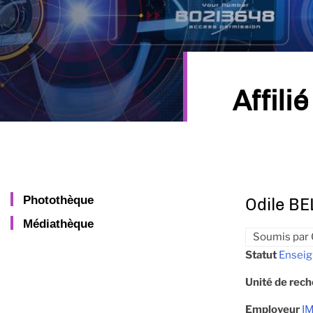
Affilié
Photothèque
Odile B
Médiathèque
Soumis par
Statut
Enseig
Unité de rec
Employeur
IM