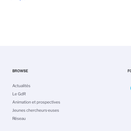
BROWSE
F
Navigation
Actualités
principale
Le GdR
Animation et prospectives
Jeunes chercheurs·euses
Réseau