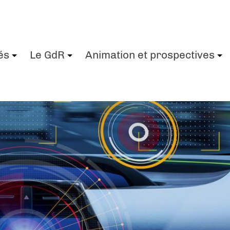
és
Le GdR
Animation et prospectives
+
+