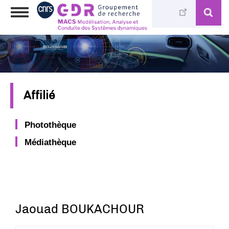
Aller
Toggle
au
navigation
contenu
principal
Affilié
Photothèque
Médiathèque
Jaouad BOUKACHOUR