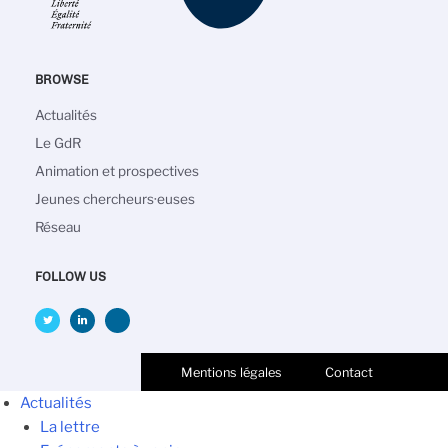
BROWSE
Navigation
Actualités
principale
Le GdR
Animation et prospectives
Jeunes chercheurs·euses
Réseau
FOLLOW US
Mentions légales
Contact
Actualités
La lettre