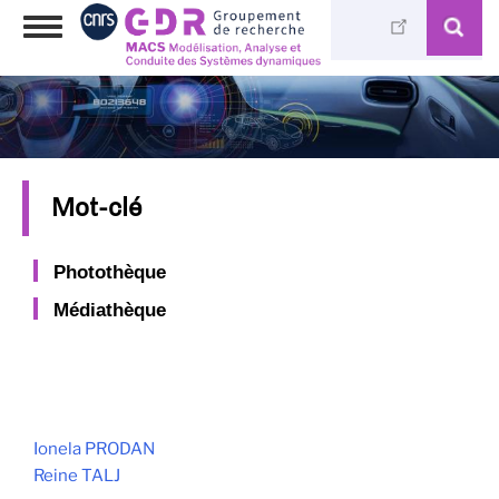
Aller
Toggle
au
navigation
contenu
principal
Mot-clé
Photothèque
Médiathèque
Ionela PRODAN
Reine TALJ