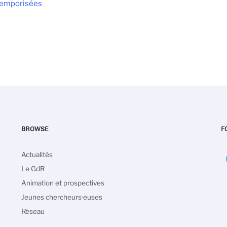
Temporisées
BROWSE
F
Navigation
Actualités
principale
Le GdR
Animation et prospectives
Jeunes chercheurs·euses
Réseau