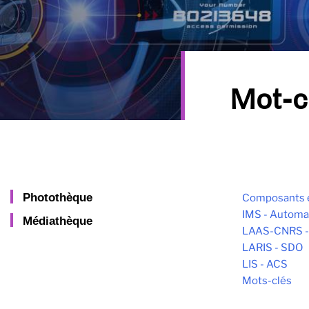
Mot-c
Photothèque
Composants 
IMS - Automa
Médiathèque
LAAS-CNRS -
LARIS - SDO
LIS - ACS
Mots-clés