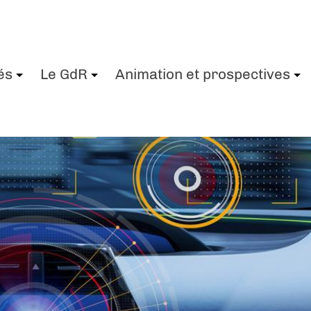
és
Le GdR
Animation et prospectives
+
+