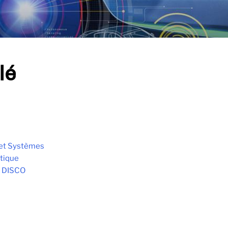
lé
et Systèmes
tique
 DISCO