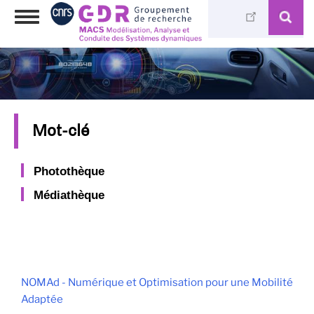
Aller
Toggle
au
navigation
contenu
principal
Mot-clé
Photothèque
Médiathèque
NOMAd - Numérique et Optimisation pour une Mobilité
Adaptée