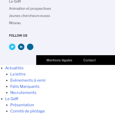
principale
Le GdR
Animation et prospectives
Jeunes chercheurs·euses
Réseau
FOLLOW US
Mentions légales
Contact
Actualités
La lettre
Evénements à venir
Faits Marquants
Recrutements
Le GdR
Présentation
Comité de pilotage