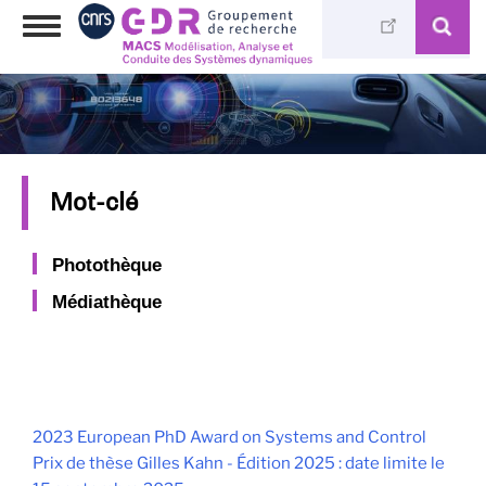
Aller
Toggle
au
navigation
contenu
principal
Mot-clé
Photothèque
Médiathèque
2023 European PhD Award on Systems and Control
Prix de thèse Gilles Kahn - Édition 2025 : date limite le