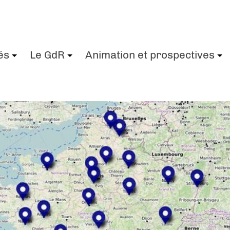
és
Le GdR
Animation et prospectives
+
+