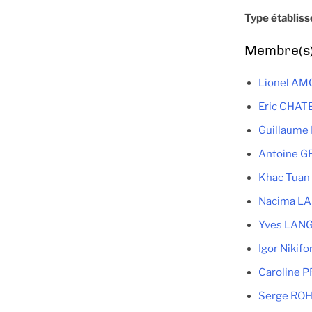
Type établis
Membre(s) 
Lionel A
Eric CHAT
Guillaume
Antoine G
Khac Tua
Nacima L
Yves LAN
Igor Nikifo
Caroline
Serge RO