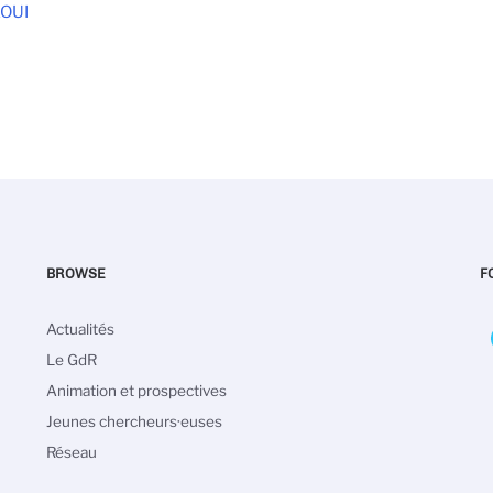
AOUI
BROWSE
F
Main
Actualités
navigation
Le GdR
Animation et prospectives
Jeunes chercheurs·euses
Réseau