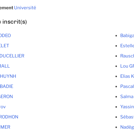
sement
Université
inscrit(s)
MODEO
Babig
ELET
Estel
 DUCELLIER
Rausc
RALL
Lou G
n HUYNH
Elias
ABADIE
Pasca
GERON
Salma
rov
Yassi
 PRODHON
Sébas
HMER
Nadèg