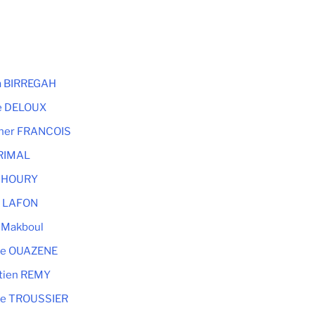
a BIRREGAH
le DELOUX
her FRANCOIS
RIMAL
 KHOURY
l LAFON
 Makboul
ne OUAZENE
tien REMY
e TROUSSIER