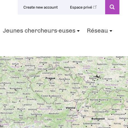
Create new account
Espace privé
Jeunes chercheurs·euses
Réseau
+
+
+