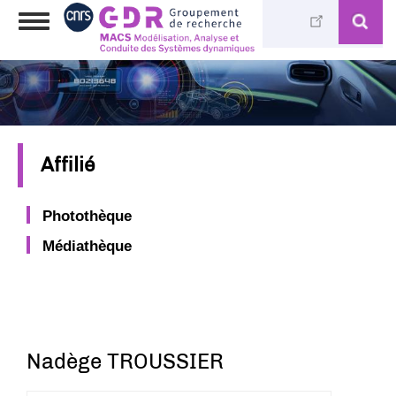
Aller
Toggle
au
navigation
contenu
principal
Affilié
Photothèque
Médiathèque
Nadège TROUSSIER