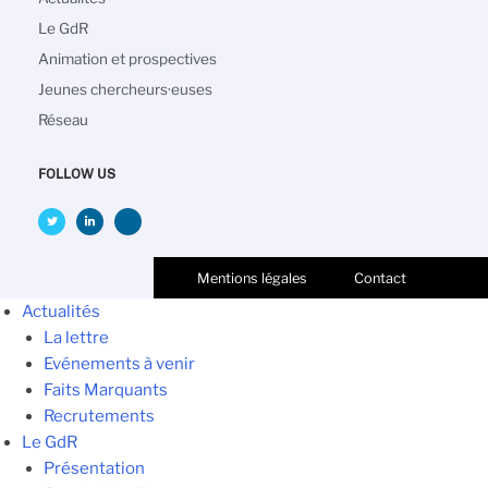
principale
Le GdR
Animation et prospectives
Jeunes chercheurs·euses
Réseau
FOLLOW US
Mentions légales
Contact
Actualités
La lettre
Evénements à venir
Faits Marquants
Recrutements
Le GdR
Présentation