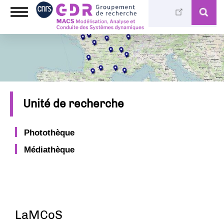
Skip
Toggle
to
navigation
main
content
Unité de recherche
Photothèque
Médiathèque
LaMCoS