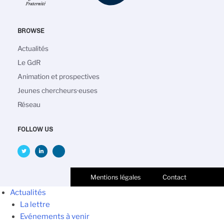
BROWSE
Main
Actualités
navigation
Le GdR
Animation et prospectives
Jeunes chercheurs·euses
Réseau
FOLLOW US
Mentions légales
Contact
Actualités
La lettre
Evénements à venir