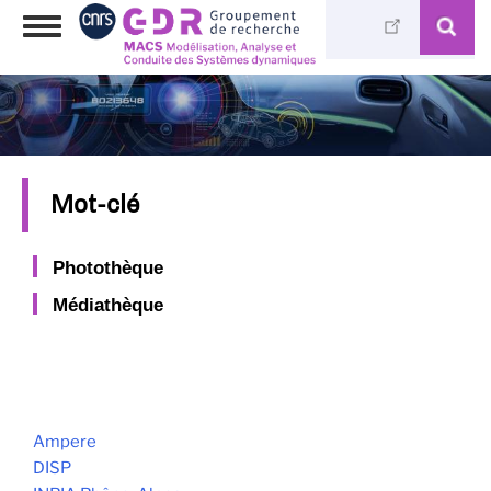
Skip
Toggle
to
navigation
main
content
Mot-clé
Photothèque
Médiathèque
Ampere
DISP