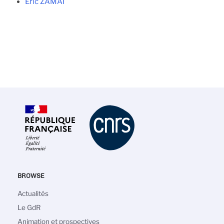
Eric ZAMAI
BROWSE
Main
Actualités
navigation
Le GdR
Animation et prospectives