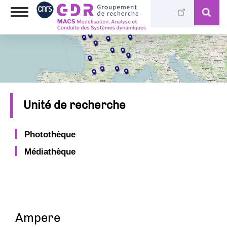
Skip
Toggle
to
navigation
main
content
Unité de recherche
Photothèque
Médiathèque
Ampere