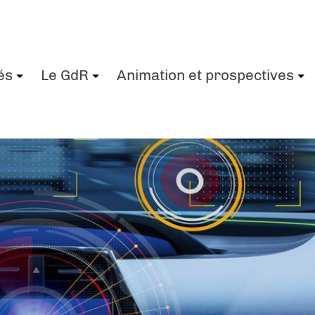
és
Le GdR
Animation et prospectives
+
+