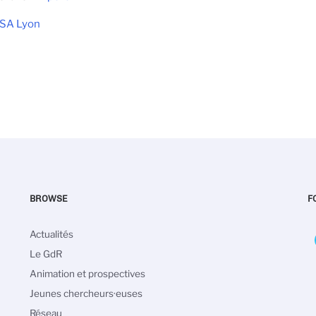
NSA Lyon
BROWSE
F
Navigation
Actualités
principale
Le GdR
Animation et prospectives
Jeunes chercheurs·euses
Réseau