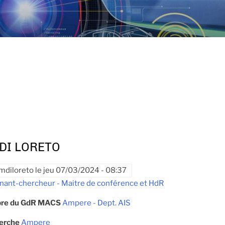
 DI LORETO
mdiloreto
le
jeu 07/03/2024 - 08:37
nant-chercheur - Maitre de conférence et HdR
re du GdR MACS
Ampere - Dept. AIS
herche
Ampere