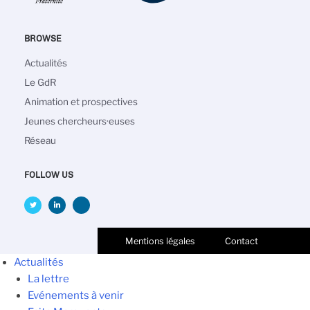
BROWSE
Navigation
Actualités
principale
Le GdR
Animation et prospectives
Jeunes chercheurs·euses
Réseau
FOLLOW US
Mentions légales
Contact
Actualités
La lettre
Evénements à venir