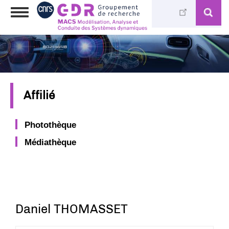
Aller
Toggle
au
navigation
contenu
principal
Affilié
Photothèque
Médiathèque
Daniel THOMASSET